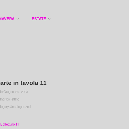
MAVERA
ESTATE
arte in tavola 11
te:
Giugno 24, 2023
thor:
bollettino
tegory:
Uncategorized
Bolletti/no.11