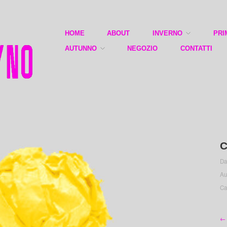
HOME
ABOUT
INVERNO
PRI
AUTUNNO
NEGOZIO
CONTATTI
C
Da
Au
Ca
← 