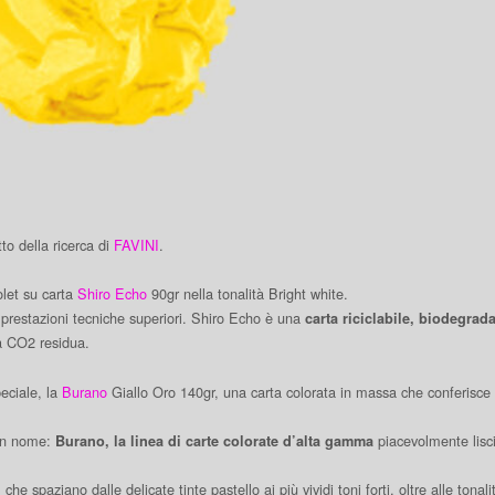
tto della ricerca di
FAVINI
.
olet su carta
Shiro Echo
90gr nella tonalità Bright white.
prestazioni tecniche superiori. Shiro Echo è una
carta riciclabile, biodegrad
la CO2 residua.
peciale, la
Burano
Giallo Oro 140gr, una carta colorata in massa che conferisce 
 un nome:
piacevolmente lisc
Burano, la linea di carte colorate d’alta gamma
che spaziano dalle delicate tinte pastello ai più vividi toni forti, oltre alle tona
i