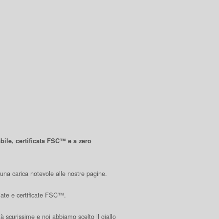
abile, certificata FSC™ e a zero
una carica notevole alle nostre pagine.
iate e certificate FSC™.
lità scurissime e noi abbiamo scelto il giallo