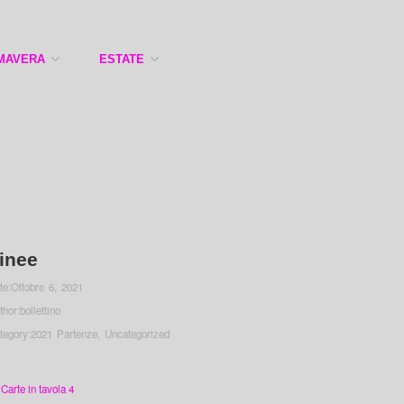
MAVERA
ESTATE
inee
te:
Ottobre 6, 2021
thor:
bollettino
tegory:
2021 Partenze
,
Uncategorized
Carte in tavola 4