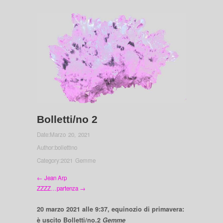
Bolletti/no 2
Date:
Marzo 20, 2021
Author:
bollettino
Category:
2021 Gemme
← Jean Arp
ZZZZ…partenza →
20 marzo 2021 alle 9:37, equinozio di primavera:
è uscito Bolletti/no.2
Gemme